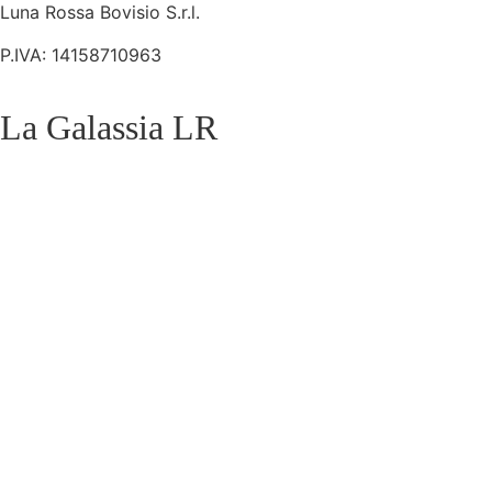
Luna Rossa Bovisio S.r.l.
P.IVA: 14158710963
La Galassia LR​
Home Shop
La Teglia
I Tranci
L’aperitivino
Le bevande
I dolci
Porta un amico
Torna al sito