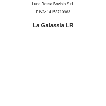
Luna Rossa Bovisio S.r.l.
P.IVA: 14158710963
La Galassia LR​
Home Shop
I dolci
La Teglia
Porta un amico
I Tranci
Torna al sito
L’aperitivino
Domande Frequenti
Le bevande
Privacy Policy