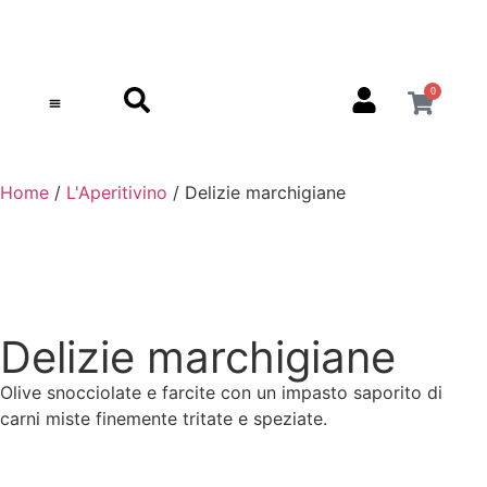
0
TORNA AL SITO PRINCIPALE
Home
/
L'Aperitivino
/ Delizie marchigiane
Delizie marchigiane
Olive snocciolate e farcite con un impasto saporito di
carni miste finemente tritate e speziate.