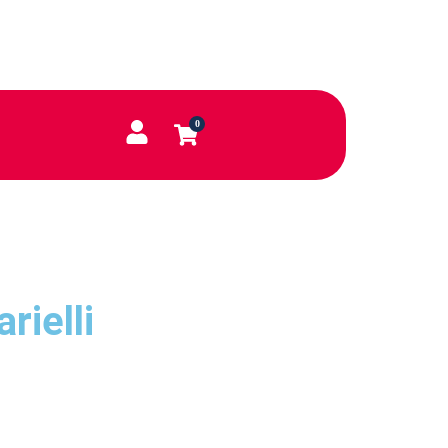
0
arielli