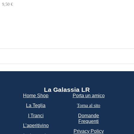
9,50
€
La Galassia LR​
Home Shop
Porta un amico
La Teglia
Torna al sito
I Tranci
Domande
Frequenti
L’aperitivino
Privacy Policy