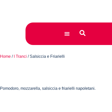
TORNA AL SITO PRINCIPALE
Home
/
I Tranci
/ Salsiccia e Friarielli
Pomodoro, mozzarella, salsiccia e friarielli napoletani.