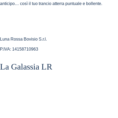
anticipo… così il tuo trancio atterra puntuale e bollente.
Luna Rossa Bovisio S.r.l.
P.IVA: 14158710963
La Galassia LR​
Home Shop
La Teglia
I Tranci
L’aperitivino
Le bevande