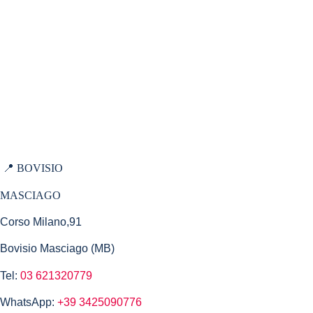
I dolci
Porta un amico
Torna al sito
Domande Frequenti
Privacy Policy
📍 BOVISIO
MASCIAGO
Corso Milano,91
Bovisio Masciago (MB)
Tel:
03 621320779
WhatsApp:
+39 3425090776