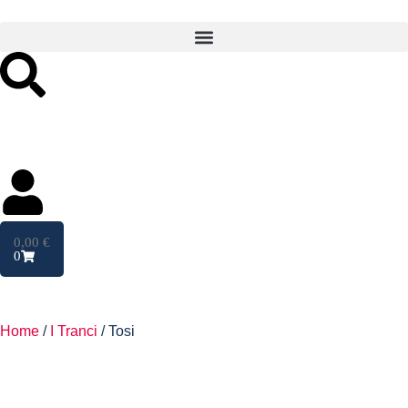
0,00
€
0
Home
/
I Tranci
/ Tosi