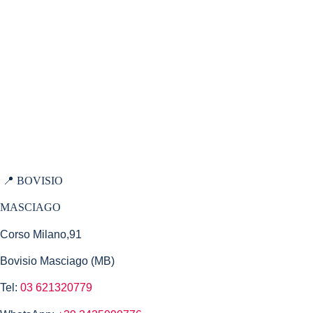
Le bevande
I dolci
Porta un amico
Torna al sito
Domande Frequenti
Privacy Policy
📍 BOVISIO
MASCIAGO
Corso Milano,91
Bovisio Masciago (MB)
Tel:
03 621320779