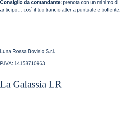
Consiglio da comandante
: prenota con un minimo di
anticipo… così il tuo trancio atterra puntuale e bollente.
Luna Rossa Bovisio S.r.l.
P.IVA: 14158710963
La Galassia LR​
Home Shop
La Teglia
I Tranci
L’aperitivino