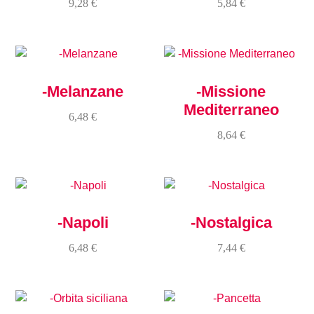
9,28
€
5,84
€
-Melanzane
-Missione
Mediterraneo
6,48
€
8,64
€
-Napoli
-Nostalgica
6,48
€
7,44
€