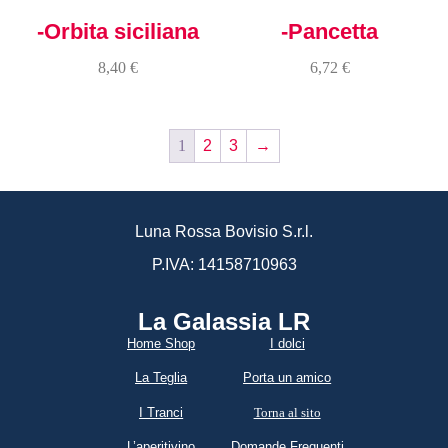
-Orbita siciliana
-Pancetta
8,40
€
6,72
€
1
2
3
→
Luna Rossa Bovisio S.r.l.
P.IVA: 14158710963
La Galassia LR​
Home Shop
I dolci
La Teglia
Porta un amico
I Tranci
Torna al sito
L’aperitivino
Domande Frequenti