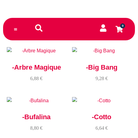
0
TORNA AL SITO PRINCIPALE
-Arbre Magique
-Big Bang
6,88
€
9,28
€
-Bufalina
-Cotto
8,80
€
6,64
€