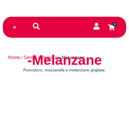
0
TORNA AL SITO PRINCIPALE
-Melanzane
Home
/
Senza categoria
/ -Melanzane
Pomodoro, mozzarella e melanzane grigliate.