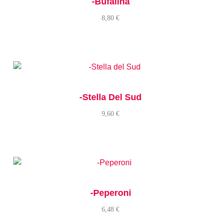
-Bufalina
8,80
€
-Stella Del Sud
9,60
€
-Peperoni
6,48
€