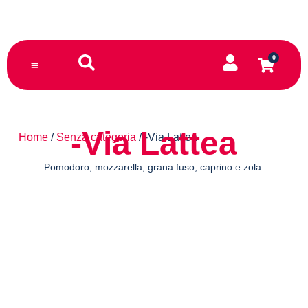
0
TORNA AL SITO PRINCIPALE
-Via Lattea
Home
/
Senza categoria
/ -Via Lattea
Pomodoro, mozzarella, grana fuso, caprino e zola.