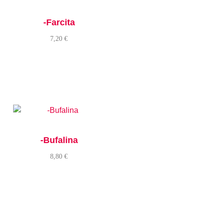
-Farcita
7,20
€
-Bufalina
8,80
€