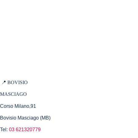
Le bevande
I dolci
Porta un amico
Torna al sito
Domande Frequenti
Privacy Policy
📍 BOVISIO
MASCIAGO
Corso Milano,91
Bovisio Masciago (MB)
Tel:
03 621320779