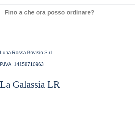
Fino a che ora posso ordinare?
Luna Rossa Bovisio S.r.l.
P.IVA: 14158710963
La Galassia LR​
Home Shop
La Teglia
I Tranci
L’aperitivino